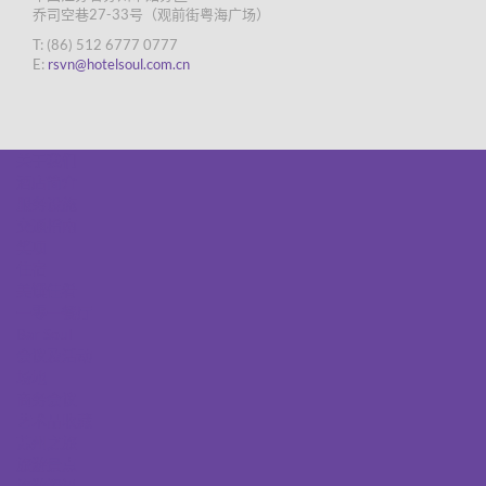
乔司空巷27-33号（观前街粤海广场）
T: (86) 512 6777 0777
E:
rsvn@hotelsoul.com.cn
关于我们
酒店简介
服务设施
交通指南
奖项
住宿
美馔佳肴
一零一餐厅
Bar Soul
会议及活动
场地
商务会议
艺术品收藏
苏州之旅
旅游景点
旅游资讯