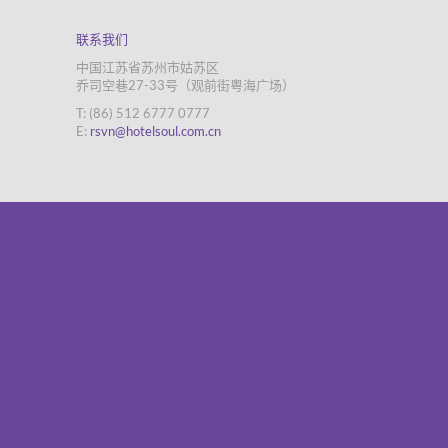
联系我们
中国江苏省苏州市姑苏区
乔司空巷27-33号（观前街粤海广场）
T: (86) 512 6777 0777
E:
rsvn@hotelsoul.com.cn